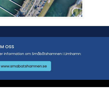
M OSS
er information om Småbåtshamnen i Limhamn:
www.smabatshamnen.se