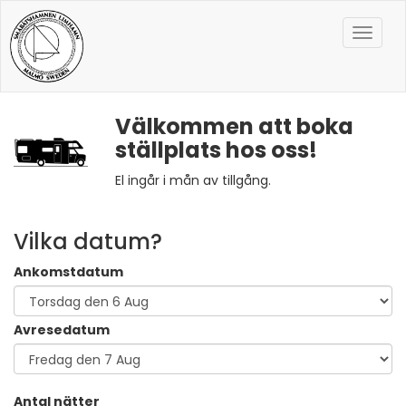
Toggle
naviga
Välkommen att boka
ställplats hos oss!
El ingår i mån av tillgång.
Vilka datum?
Ankomstdatum
Avresedatum
Antal nätter