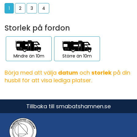
1
2
3
4
Storlek på fordon
Mindre än 10m
Större än 10m
Börja med att välja
datum
och
storlek
på din
husbil för att visa lediga platser.
Tillbaka till smabatshamnen.se